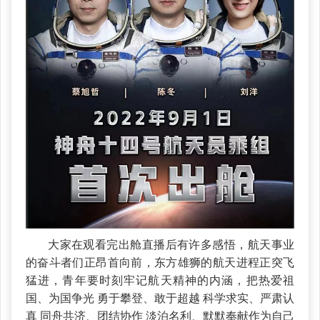
大家在观看完
出舱
直播后有许多感悟，
航天事业
的
奋斗者们正昂首向前
，
东方雄狮的航天进程正突飞
猛进，
青年要时刻牢记
航天
精神的内涵，把
热爱祖
国、为国争光 勇于攀登、敢于超越 科学求实、严肃认
真 同舟共济、团结协作 淡泊名利、默默奉献
作为自己